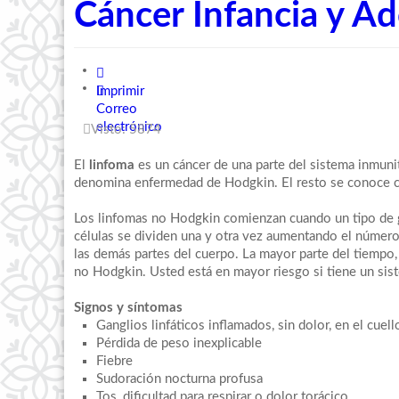
Cáncer Infancia y Ad
Imprimir
Correo
electrónico
Visto: 5874
El
linfoma
es un cáncer de una parte del sistema inmunit
denomina enfermedad de Hodgkin. El resto se conoce 
Los linfomas no Hodgkin comienzan cuando un tipo de gl
células se dividen una y otra vez aumentando el número
las demás partes del cuerpo. La mayor parte del tiempo
no Hodgkin. Usted está en mayor riesgo si tiene un sist
Signos y síntomas
Ganglios linfáticos inflamados, sin dolor, en el cuello,
Pérdida de peso inexplicable
Fiebre
Sudoración nocturna profusa
Tos, dificultad para respirar o dolor torácico