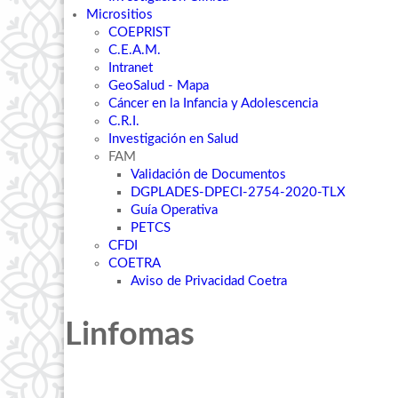
Micrositios
COEPRIST
C.E.A.M.
Intranet
GeoSalud - Mapa
Cáncer en la Infancia y Adolescencia
C.R.I.
Investigación en Salud
FAM
Validación de Documentos
DGPLADES-DPECI-2754-2020-TLX
Guía Operativa
PETCS
CFDI
COETRA
Aviso de Privacidad Coetra
Linfomas